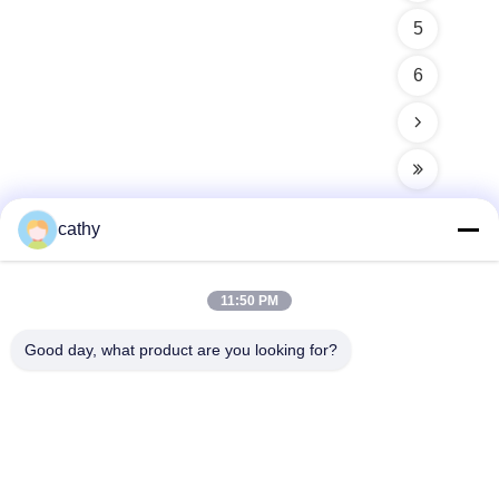
5
6
cathy
빠른 연락
11:50 PM
Good day, what product are you looking for?
주소
4층~5층, 건물 3,19 북단지 도로, 켄지 거리, 핑산 구,?? 진, 중
국
전화
86-755- 23247478