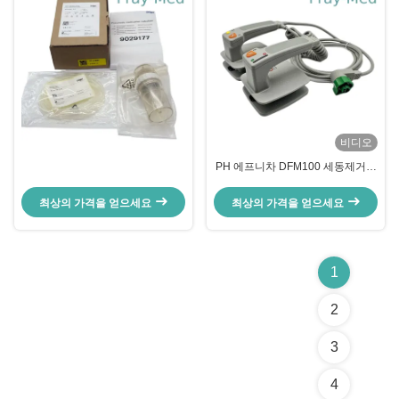
비디오
PH 에프니차 DFM100 세동제거기
노 개별 팩 453564810911을 위해
최상의 가격을 얻으세요
최상의 가격을 얻으세요
1
2
3
4