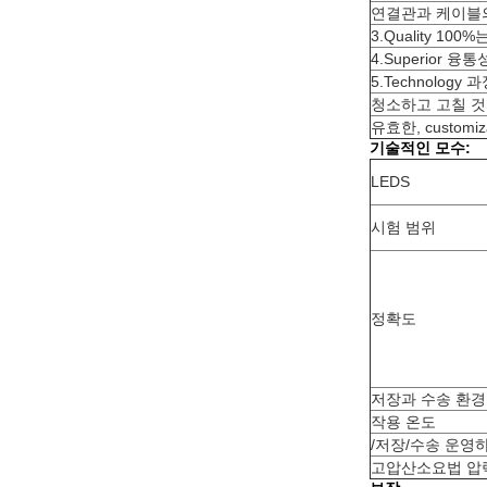
연결관과 케이블의 2
3.Quality 1
4.Superior 
5.Technology
청소하고 고칠 것이
유효한, custom
기술적인 모수:
LEDS
시험 범위
정확도
저장과 수송 환경
작용 온도
/저장/수송 운영
고압산소요법 압