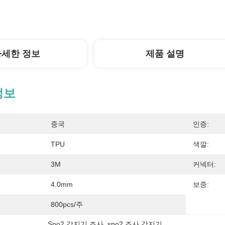
자세한 정보
제품 설명
정보
중국
인증:
TPU
색깔:
3M
커넥터:
4.0mm
보증:
800pcs/주
Spo2 감지기 조사
, 
spo2 조사 감지기