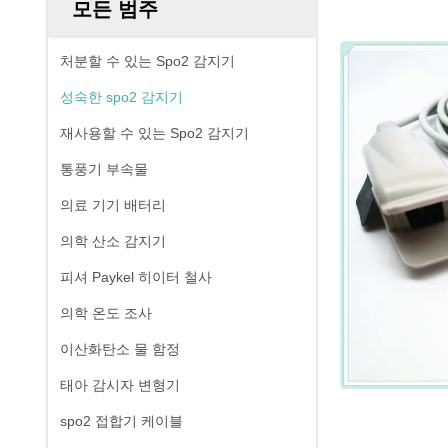
모든 범주
처분할 수 있는 Spo2 감지기
성숙한 spo2 감지기
재사용할 수 있는 Spo2 감지기
통풍기 부속물
의료 기기 배터리
의학 산소 감지기
피셔 Paykel 히이터 철사
의학 온도 조사
이산화탄소 물 함정
태아 감시자 변형기
spo2 접합기 케이블