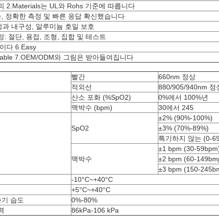
.Materials는 UL와 Rohs 기준에 따릅니다
00%는, 정확한 측정 및 빠른 응답 확신했습니다
융통성과 내구성, 알루미늄 호일 보호
 과정: 절단, 용접, 조형, 집합 및 테스트
다 6.Easy
izable 7.OEM/ODM와 그림은 받아들여집니다
빨간
660nm 정상
적외선
880/905/940nm 정
산소 포화 (%SpO2)
0%에서 100%년
맥박수 (bpm)
30에서 245
±2% (90%-100%)
SpO2
±3% (70%-89%)
특기하지 않는 (0-69
±1 bpm (30-59bpm
맥박수
±2 bpm (60-149bm
±3 bpm (150-245b
-10°C~+40°C
+5°C~+40°C
하기 습도
0%-80%
력
86kPa-106 kPa