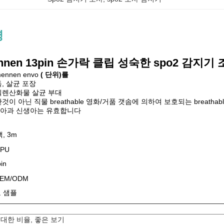
명
nen 13pin 손가락 클립 성숙한 spo2 감지기
ennen envo
( 단위)를
독, 살균 포장
에틸렌산화물 살균 부대
짠것이 아닌 직물 breathable 영화/거품 갯솜에 의하여 보호되는 breathab
 소아과 신생아는 유효합니다
, 3m
TPU
in
OEM/ODM
 샘플
 중대한 비율, 좋은 보기