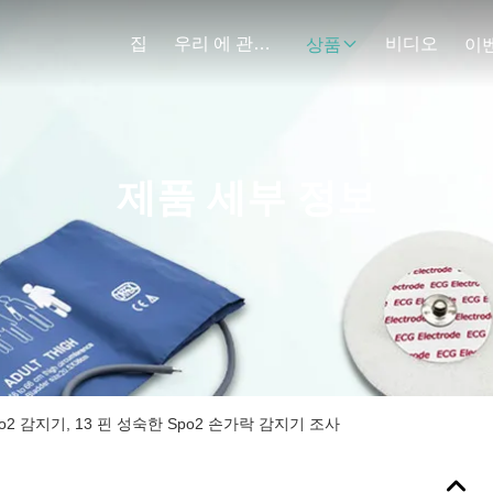
집
우리 에 관한 것
비디오
상품
이
제품 세부 정보
po2 감지기, 13 핀 성숙한 Spo2 손가락 감지기 조사