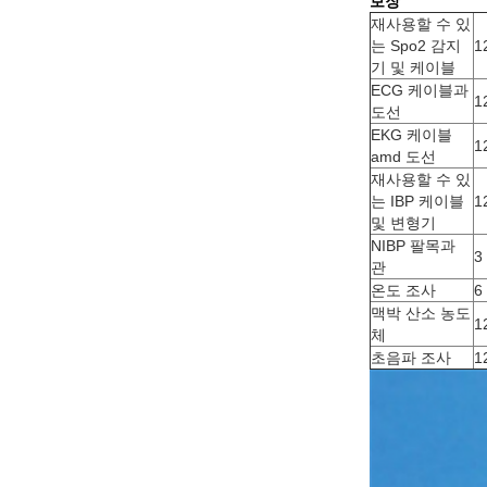
보장
재사용할 수 있
는 Spo2 감지
1
기 및 케이블
ECG 케이블과
1
도선
EKG 케이블
1
amd 도선
재사용할 수 있
는 IBP 케이블
1
및 변형기
NIBP 팔목과
3
관
온도 조사
6
맥박 산소 농도
1
체
초음파 조사
1