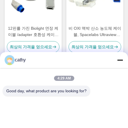
12핀를 가진 Biolight 연장 케
비 OXI 맥박 산소 농도체 케이
이블 /adapter 호환성 케이블
블, Spacelabs Ultraview
M9500/M9000/M7000/M8000
Spo2 감지기 케이블
최상의 가격을 얻으세요
최상의 가격을 얻으세요
cathy
빠른 연락
4:29 AM
Good day, what product are you looking for?
주소
4층~5층, 건물 3,19 북단지 도로, 켄지 거리, 핑산 구,?? 진, 중
국
전화
86-755- 23247478