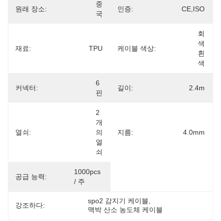
중
원래 장소:
인증:
CE,ISO
국
회
색 
재료:
TPU
케이블 색상:
흰
색
6
커넥터:
길이:
2.4m
핀
2
개
열쇠:
의 
지름:
4.0mm
열
쇠
1000pcs 
공급 능력:
/ 주
spo2 감지기 케이블
, 
강조하다:
맥박 산소 농도체 케이블