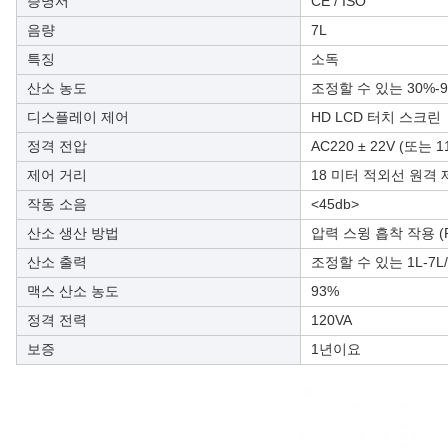
증명서
CE / ISO
음량
7L
특징
소독
산소 농도
조정할 수 있는 30%-90
디스플레이 제어
HD LCD 터치 스크린
정격 전압
AC220 ± 22V (또는 1
제어 거리
18 미터 적외선 원격
작동 소음
<45db>
산소 생산 방법
압력 스윙 흡착 작용 (P
산소 출력
조정할 수 있는 1L-7L/
맥스 산소 농도
93%
정격 전력
120VA
보증
1년이요