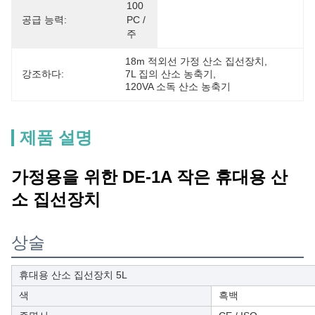
100 
공급 능력:
PC / 
주
18m 적외선 가정 산소 집선장치
, 
강조하다:
7L 집의 산소 농축기
, 
120VA 소독 산소 농축기
제품 설명
가정용을 위한 DE-1A 작은 휴대용 산
소 집선장치
상술
휴대용 산소 집선장치 5L
색
흑백