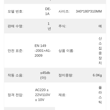
DE-
모델 번호:
사이즈:
340*180*310MM
1A
1
판매 수명:
주식:
예
년
산
소 
EN 149 
집
안전 표준:
-2001+A1-
상품 이름:
중 
2009
장
치
≤45db 
작동 소음:
정미중량:
6.0Kg
(아)
플
AC220 ± 
라
정격 전압:
22V/110V 
재료:
스
± 10V
틱