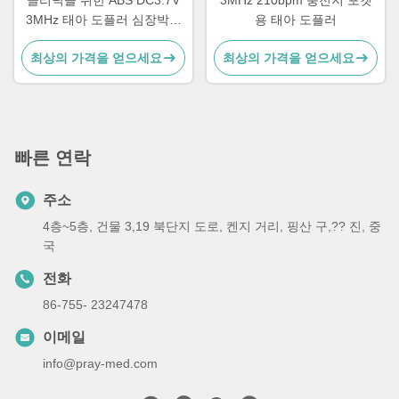
클리닉을 위한 ABS DC3.7V
3MHz 210bpm 충전지 포켓
3MHz 태아 도플러 심장박동
용 태아 도플러
검출기
최상의 가격을 얻으세요
최상의 가격을 얻으세요
빠른 연락
주소
4층~5층, 건물 3,19 북단지 도로, 켄지 거리, 핑산 구,?? 진, 중
국
전화
86-755- 23247478
이메일
info@pray-med.com